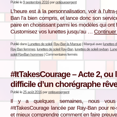
Publié le
9 septembre 2016
par
optiquesergent
L’heure est à la personnalisation, voir à l’ult
Ban l’a bien compris, et lance donc son servi
paire en choisissant parmi les modèles qui ont 
Customisez vos lunettes jusqu’au …
Continuer 
Publié dans
Lunettes de soleil
,
Ray-Ban la Marque
|
Marqué avec
lunettes 
Ray Ban femmes
,
lunettes de soleil Ray-Ban
,
lunettes de soleil rayban
,
Lune
soleil RayBan hommes
|
Commentaires fermés
#ItTakesCourage – Acte 2, ou 
difficile d’un chorégraphe rê
Publié le
25 août 2016
par
optiquesergent
Il y a quelques semaines, nous vous p
#ItTakesCourage lancée par Ray-Ban pour re-s
et mieux comprendre comment en faire preuve 