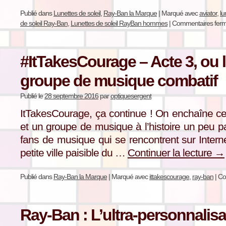
Publié dans
Lunettes de soleil
,
Ray-Ban la Marque
|
Marqué avec
aviator
,
lu
de soleil Ray-Ban
,
Lunettes de soleil RayBan hommes
|
Commentaires fer
#ItTakesCourage – Acte 3, ou l
groupe de musique combatif
Publié le
28 septembre 2016
par
optiquesergent
ItTakesCourage, ça continue ! On enchaîne ce
et un groupe de musique à l’histoire un peu par
fans de musique qui se rencontrent sur Intern
petite ville paisible du …
Continuer la lecture
→
Publié dans
Ray-Ban la Marque
|
Marqué avec
ittakescourage
,
ray-ban
|
Co
Ray-Ban : L’ultra-personnalisa