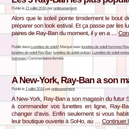
Publié le
21 juillet 2016
par
optiquesergent
Alors que le soleil pointe timidement le bout 
préparer son look estival. Et ça passe par les lun
paires de Ray-Ban du moment, il y en a …
Cont
Publié dans
Lunettes de soleil
|
Marqué avec
lunettes de soleil hommes Ra
lunettes de soleil Ray-Ban
,
lunettes de soleil rayban
,
Lunettes de soleil ray
hommes
|
Commentaires fermés
A New-York, Ray-Ban a son ma
Publié le
1 juillet 2016
par
optiquesergent
A New-York, Ray-Ban a son magasin du futur Si
à commander vos lunettes en ligne, Ray-Ba
changer d’avis. Enfin seulement si vous ha
leur boutique ouverte à SoHo, au …
Continuer 