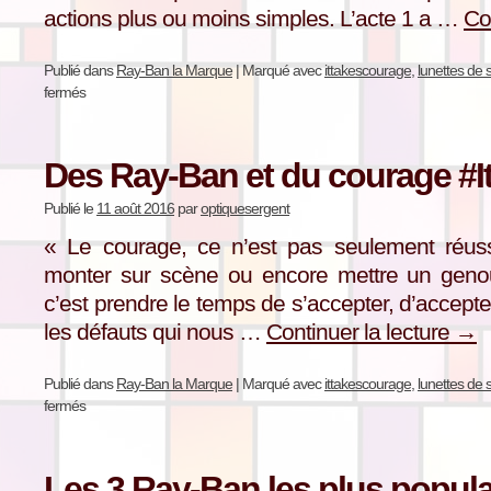
actions plus ou moins simples. L’acte 1 a …
Co
Publié dans
Ray-Ban la Marque
|
Marqué avec
ittakescourage
,
lunettes de 
fermés
Des Ray-Ban et du courage #
Publié le
11 août 2016
par
optiquesergent
« Le courage, ce n’est pas seulement réuss
monter sur scène ou encore mettre un genou
c’est prendre le temps de s’accepter, d’accep
les défauts qui nous …
Continuer la lecture
→
Publié dans
Ray-Ban la Marque
|
Marqué avec
ittakescourage
,
lunettes de 
fermés
Les 3 Ray-Ban les plus popula