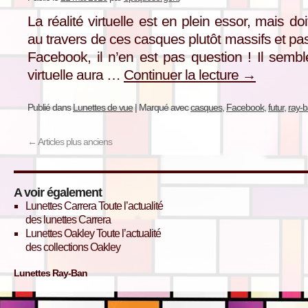
La réalité virtuelle est en plein essor, mais d
au travers de ces casques plutôt massifs et pa
Facebook, il n’en est pas question ! Il semble
virtuelle aura …
Continuer la lecture
→
Publié dans
Lunettes de vue
|
Marqué avec
casques
,
Facebook
,
futur
,
ray-
←
Articles plus anciens
A voir également
Lunettes Carrera
Toute l’actualité
des lunettes Carrera
Lunettes Oakley
Toute l’actualité
des collections Oakley
Lunettes Ray-Ban