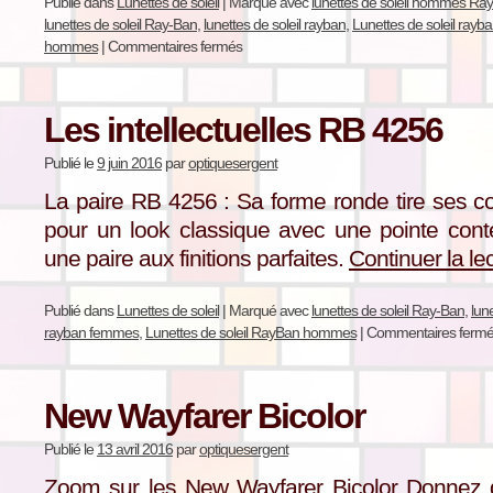
Publié dans
Lunettes de soleil
|
Marqué avec
lunettes de soleil hommes Ra
lunettes de soleil Ray-Ban
,
lunettes de soleil rayban
,
Lunettes de soleil ray
hommes
|
Commentaires fermés
Les intellectuelles RB 4256
Publié le
9 juin 2016
par
optiquesergent
La paire RB 4256 : Sa forme ronde tire ses co
pour un look classique avec une pointe cont
une paire aux finitions parfaites.
Continuer la le
Publié dans
Lunettes de soleil
|
Marqué avec
lunettes de soleil Ray-Ban
,
lun
rayban femmes
,
Lunettes de soleil RayBan hommes
|
Commentaires ferm
New Wayfarer Bicolor
Publié le
13 avril 2016
par
optiquesergent
Zoom sur les New Wayfarer Bicolor Donnez de