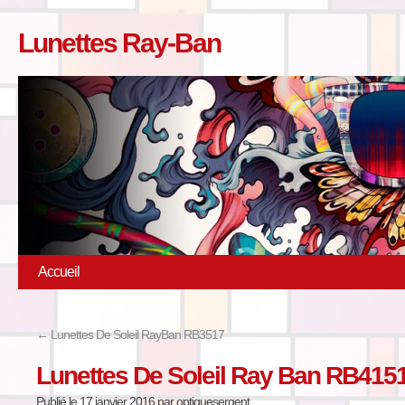
Lunettes Ray-Ban
Accueil
←
Lunettes De Soleil RayBan RB3517
Lunettes De Soleil Ray Ban RB415
Publié le
17 janvier 2016
par
optiquesergent