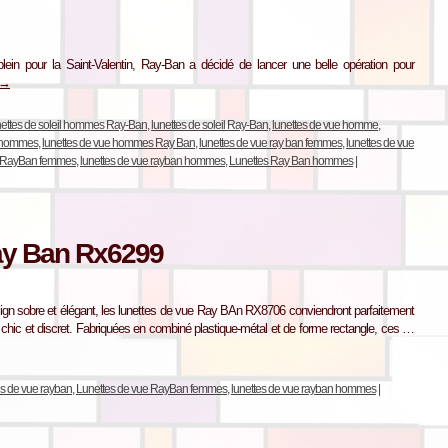
ein pour la Saint-Valentin, Ray-Ban a décidé de lancer une belle opération pour
→
nettes de soleil hommes Ray-Ban
,
lunettes de soleil Ray-Ban
,
lunettes de vue homme
,
e hommes
,
lunettes de vue hommes Ray Ban
,
lunettes de vue ray ban femmes
,
lunettes de vue
e RayBan femmes
,
lunettes de vue rayban hommes
,
Lunettes Ray Ban hommes
|
ay Ban Rx6299
n sobre et élégant, les lunettes de vue Ray BAn RX8706 conviendront parfaitement
chic et discret. Fabriquées en combiné plastique-métal et de forme rectangle, ces …
es de vue rayban
,
Lunettes de vue RayBan femmes
,
lunettes de vue rayban hommes
|