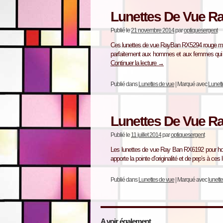
Lunettes De Vue 
Publié le
21 novembre 2014
par
optiquesergent
Ces lunettes de vue RayBan RX5294 rouge mat
parfaitement aux hommes et aux femmes qui so
Continuer la lecture
→
Publié dans
Lunettes de vue
|
Marqué avec
Lunet
Lunettes De Vue R
Publié le
11 juillet 2014
par
optiquesergent
Les lunettes de vue Ray Ban RX6192 pour hom
apporte la pointe d’originalité et de pep’s à ce
Publié dans
Lunettes de vue
|
Marqué avec
lunett
A voir également