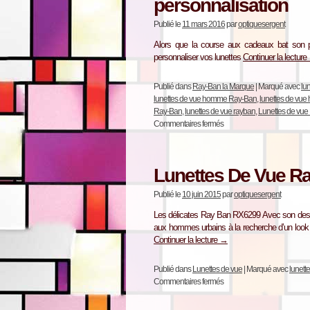
personnalisation
Publié le
11 mars 2016
par
optiquesergent
Alors que la course aux cadeaux bat son pl
personnaliser vos lunettes
Continuer la lecture
Publié dans
Ray-Ban la Marque
|
Marqué avec
lu
lunettes de vue homme Ray-Ban
,
lunettes de vu
Ray-Ban
,
lunettes de vue rayban
,
Lunettes de vu
Commentaires fermés
Lunettes De Vue R
Publié le
10 juin 2015
par
optiquesergent
Les délicates Ray Ban RX6299 Avec son desig
aux hommes urbains à la recherche d’un look 
Continuer la lecture
→
Publié dans
Lunettes de vue
|
Marqué avec
lunett
Commentaires fermés