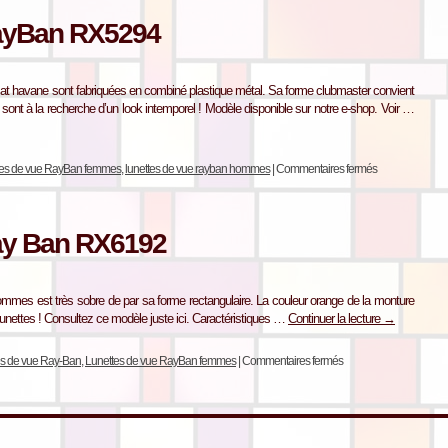
RayBan RX5294
 havane sont fabriquées en combiné plastique métal. Sa forme clubmaster convient
nt à la recherche d’un look intemporel ! Modèle disponible sur notre e-shop. Voir …
tes de vue RayBan femmes
,
lunettes de vue rayban hommes
|
Commentaires fermés
ay Ban RX6192
mes est très sobre de par sa forme rectangulaire. La couleur orange de la monture
s lunettes ! Consultez ce modèle juste ici. Caractéristiques …
Continuer la lecture
→
es de vue Ray-Ban
,
Lunettes de vue RayBan femmes
|
Commentaires fermés