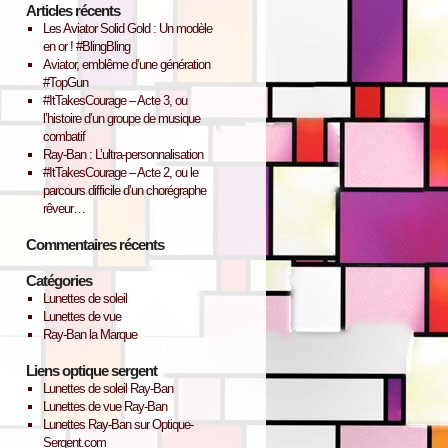
Articles récents
Les Aviator Solid Gold : Un modèle
en or ! #BlingBling
Aviator, emblême d’une génération
#TopGun
#ItTakesCourage – Acte 3, ou
l’histoire d’un groupe de musique
combatif
Ray-Ban : L’ultra-personnalisation
#ItTakesCourage – Acte 2, ou le
parcours difficile d’un chorégraphe
rêveur…
Commentaires récents
Catégories
Lunettes de soleil
Lunettes de vue
Ray-Ban la Marque
Liens optique sergent
Lunettes de soleil Ray-Ban
Lunettes de vue Ray-Ban
Lunettes Ray-Ban sur Optique-
Sergent.com